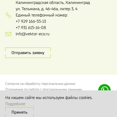
Калининградская область, Калининград
ул. Тельмана, д. 46-46а, литер 3, 4
Единый телефонный номер:
+7 929 166-55-13
+7 931 615-16-08
info@vektor-eco.ru
Отправить заявку
Согласие на обработку персональных данных
Положение по работе с персональными данными
Политика использования файлов cookies
На нашем сайте мы используем файлы cookies.
Согласие на обработку персональных данных, собираемых
Подробнее
метрическими системами
Принять
© Вектор Эко 2026
Сделано в
Code Studio