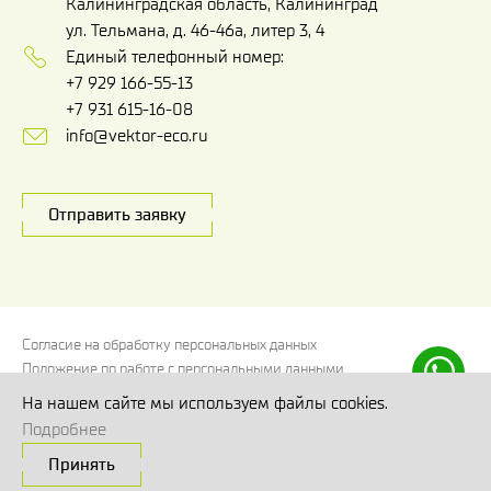
Калининградская область, Калининград
ул. Тельмана, д. 46-46а, литер 3, 4
Единый телефонный номер:
+7 929 166-55-13
+7 931 615-16-08
info@vektor-eco.ru
Отправить заявку
Согласие на обработку персональных данных
Положение по работе с персональными данными
Политика использования файлов cookies
На нашем сайте мы используем файлы cookies.
Согласие на обработку персональных данных, собираемых
Подробнее
метрическими системами
Принять
© Вектор Эко 2026
Сделано в
Code Studio