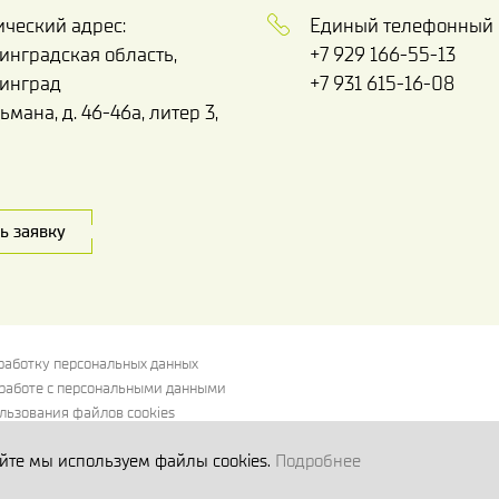
ческий адрес:
Единый телефонный 
инградская область,
+7 929 166-55-13
инград
+7 931 615-16-08
льмана, д. 46-46а, литер 3,
ь заявку
бработку персональных данных
работе с персональными данными
льзования файлов cookies
бработку персональных данных, собираемых метрическими системами
йте мы используем файлы cookies.
Подробнее
2026