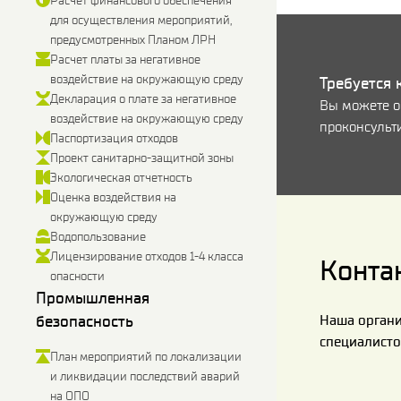
Расчет финансового обеспечения
для осуществления мероприятий,
предусмотренных Планом ЛРН
Расчет платы за негативное
воздействие на окружающую среду
Требуется 
Декларация о плате за негативное
Вы можете о
воздействие на окружающую среду
проконсульти
Паспортизация отходов
Проект санитарно-защитной зоны
Экологическая отчетность
Оценка воздействия на
окружающую среду
Водопользование
Лицензирование отходов 1-4 класса
Конта
опасности
Промышленная
безопасность
Наша органи
специалисто
План мероприятий по локализации
и ликвидации последствий аварий
на ОПО