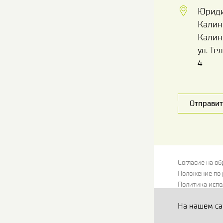
Юриди
Калин
Калин
ул. Те
4
Отправит
Согласие на о
Положение по 
Политика испо
Согласие на о
На нашем са
© Вектор Эко 